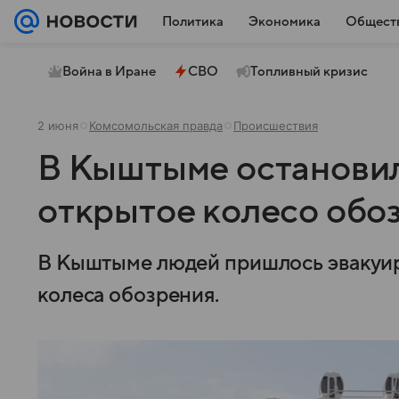
Политика
Экономика
Общест
Война в Иране
СВО
Топливный кризис
2 июня
Комсомольская правда
Происшествия
В Кыштыме остановил
открытое колесо обо
В Кыштыме людей пришлось эвакуиро
колеса обозрения.