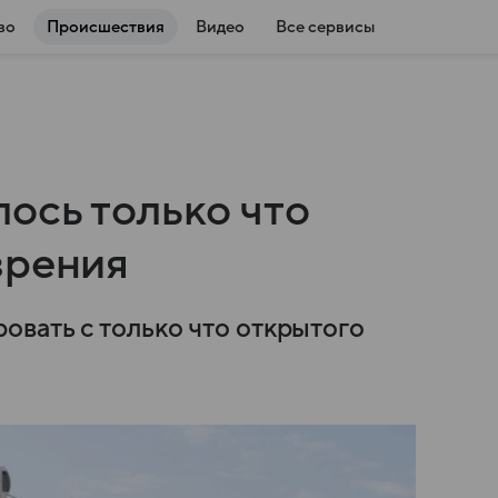
во
Происшествия
Видео
Все сервисы
ось только что
зрения
вать с только что открытого