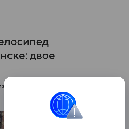
елосипед
нске: двое
изи дома 131Б по улице Братьев