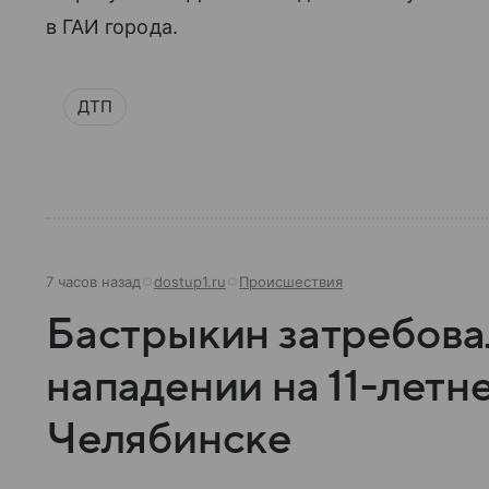
в ГАИ города.
ДТП
7 часов назад
dostup1.ru
Происшествия
Бастрыкин затребовал
нападении на 11-летн
Челябинске