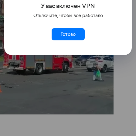
У вас включ
ён
V
P
N
Отключите, чтобы всё работало
Готово