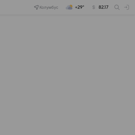
Колумбус
+29°
82.17