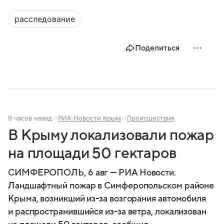
На протяжении веков Крым переходил от одного
государства к другому, а его географическое
расследование
положение сделало полуостров ключевой точкой
по контролю Черного моря.
Поделиться
9 часов назад
РИА Новости Крым
Происшествия
В Крыму локализовали пожар
на площади 50 гектаров
СИМФЕРОПОЛЬ, 6 авг — РИА Новости.
Ландшафтный пожар в Симферопольском районе
Крыма, возникший из-за возгорания автомобиля
и распространившийся из-за ветра, локализован