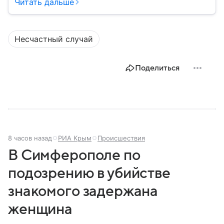
город с богатой военной историей, сыгравший
Читать дальше
важную роль в событиях Крымской, Великой
Отечественной войн и современной истории. В
материале — главное об этом городе федерального
Несчастный случай
значения.
Поделиться
8 часов назад
РИА Крым
Происшествия
В Симферополе по
подозрению в убийстве
знакомого задержана
женщина