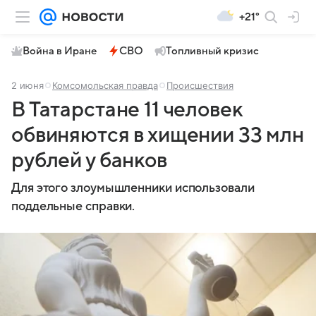
+21°
Война в Иране
СВО
Топливный кризис
2 июня
Комсомольская правда
Происшествия
В Татарстане 11 человек
обвиняются в хищении 33 млн
рублей у банков
Для этого злоумышленники использовали
поддельные справки.