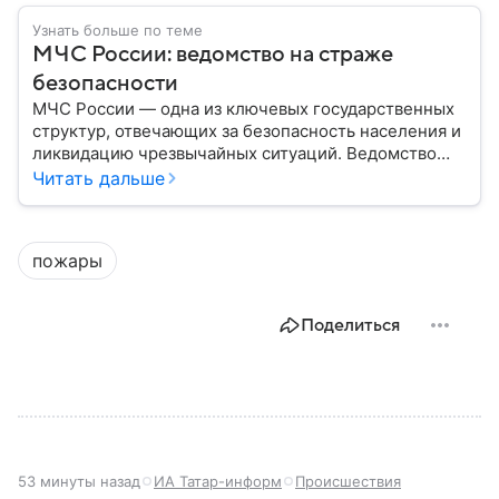
Узнать больше по теме
МЧС России: ведомство на страже
безопасности
МЧС России — одна из ключевых государственных
структур, отвечающих за безопасность населения и
ликвидацию чрезвычайных ситуаций. Ведомство
играет важную роль в защите граждан от
Читать дальше
природных катастроф, техногенных аварий и других
угроз. В этом материале разбираем, что
представляет собой МЧС, как оно устроено, какие
пожары
задачи выполняет и какую роль играет в
современной России.
Поделиться
53 минуты назад
ИА Татар-информ
Происшествия