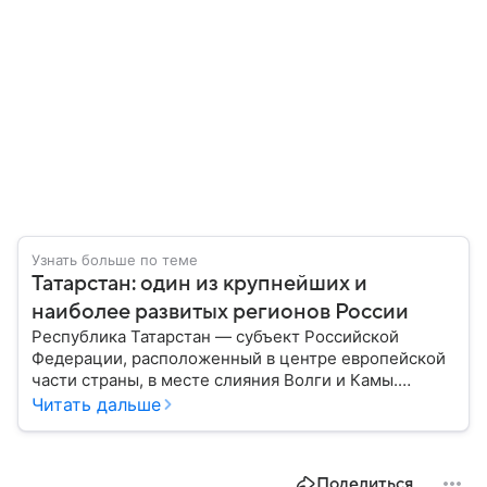
Узнать больше по теме
Татарстан: один из крупнейших и
наиболее развитых регионов России
Республика Татарстан — субъект Российской
Федерации, расположенный в центре европейской
части страны, в месте слияния Волги и Камы.
Регион считается одним из ведущих
Читать дальше
экономических, научных и культурных центров
России; также он известен развитой
промышленностью, богатым историческим
Поделиться