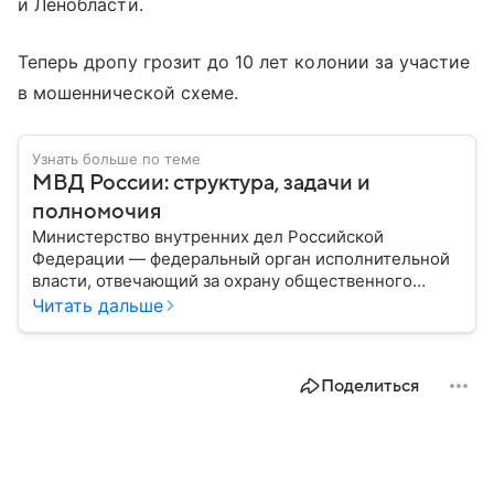
и Ленобласти.
Теперь дропу грозит до 10 лет колонии за участие
в мошеннической схеме.
Узнать больше по теме
МВД России: структура, задачи и
полномочия
Министерство внутренних дел Российской
Федерации — федеральный орган исполнительной
власти, отвечающий за охрану общественного
порядка, борьбу с преступностью, обеспечение
Читать дальше
безопасности граждан и реализацию
государственной политики в сфере внутренних дел.
В материале рассказываем, чем занимается МВД
Поделиться
России, какие задачи выполняет министерство, как
устроена его структура, кто возглавляет ведомство
и какие полномочия оно имеет.