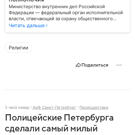
Министерство внутренних дел Российской
Федерации — федеральный орган исполнительной
власти, отвечающий за охрану общественного
порядка, борьбу с преступностью, обеспечение
Читать дальше
безопасности граждан и реализацию
государственной политики в сфере внутренних дел.
В материале рассказываем, чем занимается МВД
Религии
России, какие задачи выполняет министерство, как
устроена его структура, кто возглавляет ведомство
и какие полномочия оно имеет.
Поделиться
3 часа назад
АиФ Санкт-Петербург
Происшествия
Полицейские Петербурга
сделали самый милый