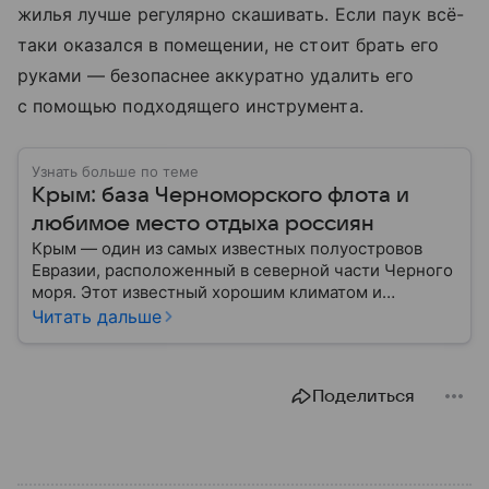
жилья лучше регулярно скашивать. Если паук всё-
таки оказался в помещении, не стоит брать его
руками — безопаснее аккуратно удалить его
с помощью подходящего инструмента.
Узнать больше по теме
Крым: база Черноморского флота и
любимое место отдыха россиян
Крым — один из самых известных полуостровов
Евразии, расположенный в северной части Черного
моря. Этот известный хорошим климатом и
красивой природой регион имеет также огромное
Читать дальше
историческое, военное и экономическое значение.
На протяжении веков Крым переходил от одного
государства к другому, а его географическое
Поделиться
положение сделало полуостров ключевой точкой
по контролю Черного моря.