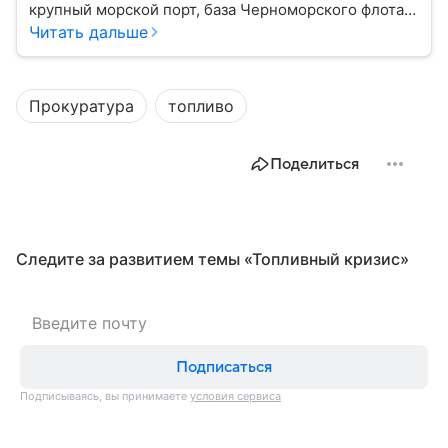
крупный морской порт, база Черноморского флота и
город с богатой военной историей, сыгравший
Читать дальше
важную роль в событиях Крымской, Великой
Отечественной войн и современной истории. В
материале — главное об этом городе федерального
Прокуратура
топливо
значения.
Поделиться
Следите за развитием темы «Топливный кризис»
Подписаться
Подписываясь, вы принимаете
условия сервиса