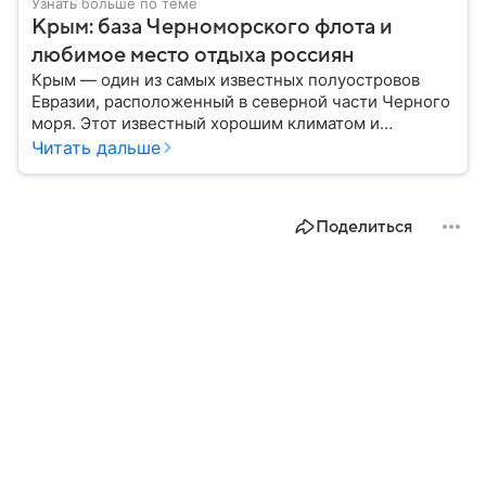
Узнать больше по теме
Крым: база Черноморского флота и
любимое место отдыха россиян
Крым — один из самых известных полуостровов
Евразии, расположенный в северной части Черного
моря. Этот известный хорошим климатом и
красивой природой регион имеет также огромное
Читать дальше
историческое, военное и экономическое значение.
На протяжении веков Крым переходил от одного
государства к другому, а его географическое
Поделиться
положение сделало полуостров ключевой точкой
по контролю Черного моря.