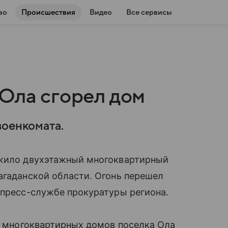
во
Происшествия
Видео
Все сервисы
 Ола сгорел дом
военкомата.
ожило двухэтажный многоквартирный
агаданской области. Огонь перешел
 пресс-службе прокуратуры региона.
из многоквартирных домов поселка Ола