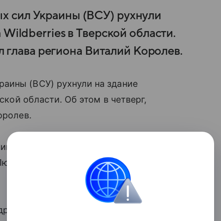
 сил Украины (ВСУ) рухнули
Wildberries в Тверской области.
ил глава региона Виталий Королев.
аины (ВСУ) рухнули на здание
ской области. Об этом в четверг,
оролев.
ника незначительно поврежден фасад
Люди не пострадали, — уточнил
 дрона повредили несколько