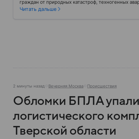
граждан от природных катастроф, техногенных авар
разбираем, что представляет собой МЧС, как оно у
Читать дальше
играет в современной России.
2 минуты назад
Вечерняя Москва
Происшествия
Обломки БПЛА упали 
логистического компл
Тверской области