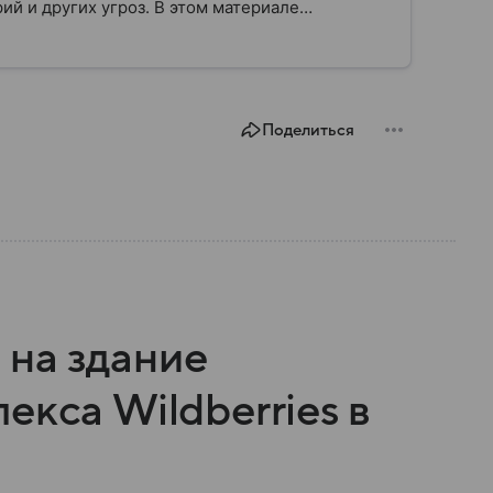
ий и других угроз. В этом материале
строено, какие задачи выполняет и какую роль
Поделиться
на здание
екса Wildberries в