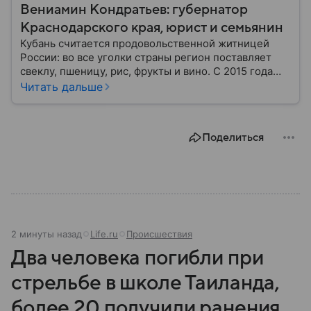
Вениамин Кондратьев: губернатор
Краснодарского края, юрист и семьянин
Кубань считается продовольственной житницей
России: во все уголки страны регион поставляет
свеклу, пшеницу, рис, фрукты и вино. С 2015 года
субъект федерации возглавляет Вениамин
Читать дальше
Кондратьев. За десять лет под его руководством
Краснодарский край добился немалых успехов:
собрали главное из биографии политика.
Поделиться
2 минуты назад
Life.ru
Происшествия
Два человека погибли при
стрельбе в школе Таиланда,
более 20 получили ранения