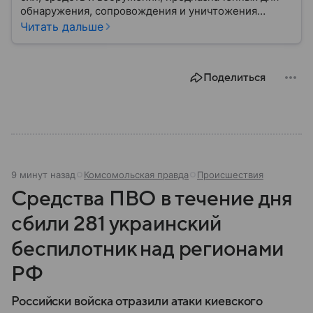
обнаружения, сопровождения и уничтожения
средств воздушного нападения. Современные
Читать дальше
системы ПВО считаются одним из ключевых
элементов обеспечения национальной
безопасности любого государства: собрали о них
Поделиться
главное.
9 минут назад
Комсомольская правда
Происшествия
Средства ПВО в течение дня
сбили 281 украинский
беспилотник над регионами
РФ
Российски войска отразили атаки киевского