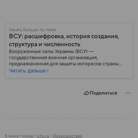
Узнать больше по теме
ВСУ: расшифровка, история создания,
структура и численность
Вооруженные силы Украины (ВСУ) —
государственная военная организация,
предназначенная для защиты интересов страны
военным путем. Была создана после
Читать дальше
провозглашения независимости Украины в 1991
году. В материале — главное по теме.
Поделиться
6 минут назад
Life.ru
Происшествия