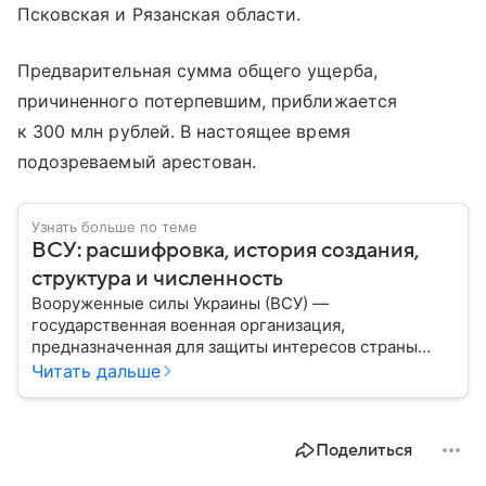
Псковская и Рязанская области.
Предварительная сумма общего ущерба,
причиненного потерпевшим, приближается
к 300 млн рублей. В настоящее время
подозреваемый арестован.
Узнать больше по теме
ВСУ: расшифровка, история создания,
структура и численность
Вооруженные силы Украины (ВСУ) —
государственная военная организация,
предназначенная для защиты интересов страны
военным путем. Была создана после
Читать дальше
провозглашения независимости Украины в 1991
году. В материале — главное по теме.
Поделиться