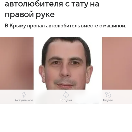
автолюбителя с тату на
правой руке
В Крыму пропал автолюбитель вместе с машиной.
Актуальное
Топ дня
Видео
Выберите комментарий
Выберите комментарий
Выберите комментарий
Источник:
Поисковый отряд «ЛизаАлерт» Крым / VK
Информация полезная и актуальная
Информация полезная и актуальная
Информация полезная и актуальная