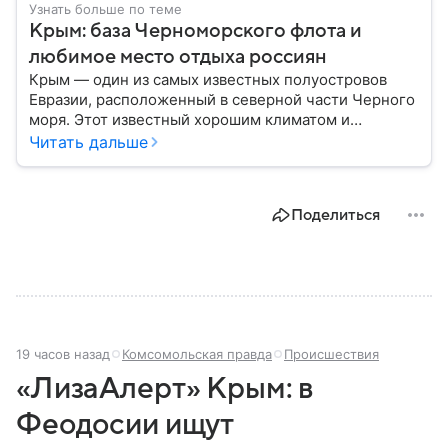
Узнать больше по теме
Крым: база Черноморского флота и
любимое место отдыха россиян
Крым — один из самых известных полуостровов
Евразии, расположенный в северной части Черного
моря. Этот известный хорошим климатом и
красивой природой регион имеет также огромное
Читать дальше
историческое, военное и экономическое значение.
На протяжении веков Крым переходил от одного
государства к другому, а его географическое
Поделиться
положение сделало полуостров ключевой точкой
по контролю Черного моря.
19 часов назад
Комсомольская правда
Происшествия
«ЛизаАлерт» Крым: в
Феодосии ищут