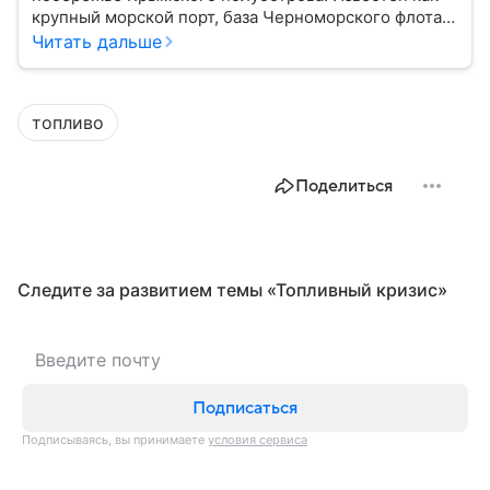
крупный морской порт, база Черноморского флота и
город с богатой военной историей, сыгравший
Читать дальше
важную роль в событиях Крымской, Великой
Отечественной войн и современной истории. В
материале — главное об этом городе федерального
топливо
значения.
Поделиться
Следите за развитием темы «Топливный кризис»
Подписаться
Подписываясь, вы принимаете
условия сервиса