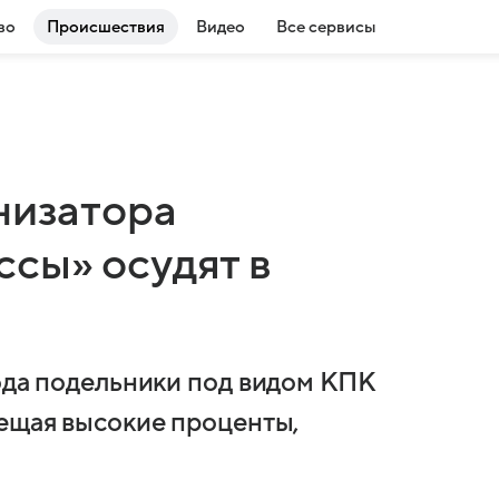
во
Происшествия
Видео
Все сервисы
низатора
сы» осудят в
года подельники под видом КПК
бещая высокие проценты,