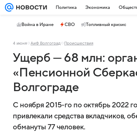
Политика
Экономика
Общест
Война в Иране
СВО
Топливный кризис
4 июня
АиФ Волгоград
Происшествия
Ущерб — 68 млн: орга
«Пенсионной Сберкас
Волгограде
С ноября 2015-го по октябрь 2022 
привлекали средства вкладчиков, о
обмануты 77 человек.