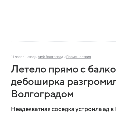
11 часов назад
АиФ Волгоград
Происшествия
Летело прямо с балко
дебоширка разгромил
Волгоградом
Неадекватная соседка устроила ад в