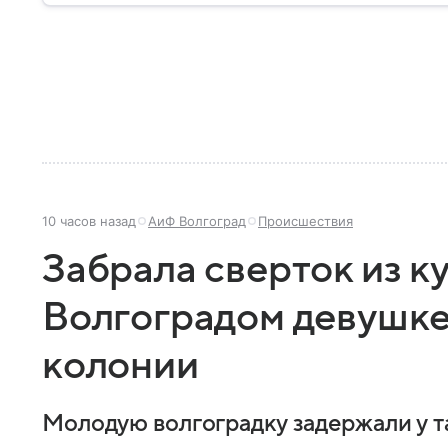
10 часов назад
АиФ Волгоград
Происшествия
Забрала сверток из ку
Волгоградом девушке 
колонии
Молодую волгоградку задержали у т