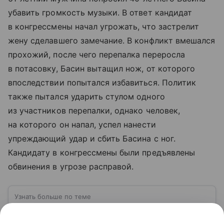
убавить громкость музыки. В ответ кандидат
в конгрессмены начал угрожать, что застрелит
жену сделавшего замечание. В конфликт вмешался
прохожий, после чего перепалка переросла
в потасовку, Басин вытащил нож, от которого
впоследствии попытался избавиться. Политик
также пытался ударить стулом одного
из участников перепалки, однако человек,
на которого он напал, успел нанести
упреждающий удар и сбить Басина с ног.
Кандидату в конгрессмены были предъявлены
обвинения в угрозе расправой.
Узнать больше по теме
США: ключевые факты, история и
политика