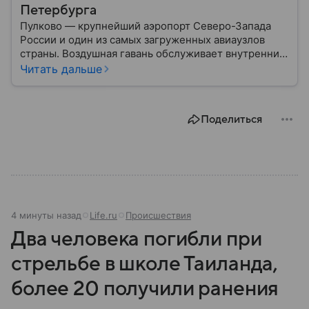
Петербурга
Пулково — крупнейший аэропорт Северо-Запада
России и один из самых загруженных авиаузлов
страны. Воздушная гавань обслуживает внутренние
и международные рейсы, связывая Санкт-
Читать дальше
Петербург с десятками российских и зарубежных
городов. В материале рассказываем, где находится
Пулково, как до него добраться и чем примечателен
Поделиться
аэропорт.
4 минуты назад
Life.ru
Происшествия
Два человека погибли при
стрельбе в школе Таиланда,
более 20 получили ранения