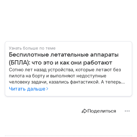
Узнать больше по теме
Беспилотные летательные аппараты
(БПЛА): что это и как они работают
Сотню лет назад устройства, которые летают без
пилота на борту и выполняют недоступные
человеку задачи, казались фантастикой. А теперь
они стали реальностью: собрали главное о
Читать дальше
беспилотных летательных аппаратах (БПЛА) и о
том, для чего они нужны.
Поделиться