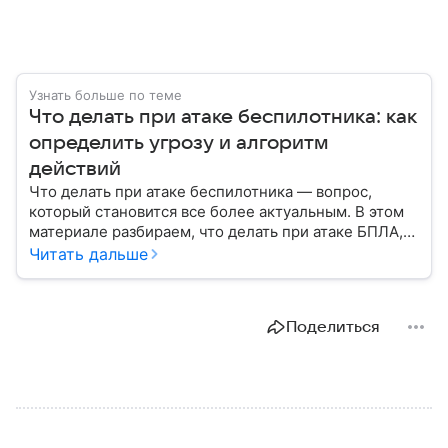
Узнать больше по теме
Что делать при атаке беспилотника: как
определить угрозу и алгоритм
действий
Что делать при атаке беспилотника — вопрос,
который становится все более актуальным. В этом
материале разбираем, что делать при атаке БПЛА,
как распознать угрозу, какие действия предпринять
Читать дальше
на улице и в помещении, а также что известно о
компенсации ущерба.
Поделиться