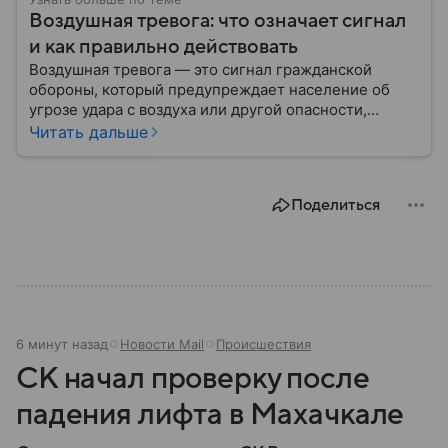
Воздушная тревога: что означает сигнал
и как правильно действовать
Воздушная тревога — это сигнал гражданской
обороны, который предупреждает население об
угрозе удара с воздуха или другой опасности,
требующей немедленного укрытия. В последние
Читать дальше
годы этот сигнал стал хорошо знаком жителям
многих российских регионов, однако далеко не все
знают, как правильно действовать после его
Поделиться
объявления. В материале рассказываем, что
означает воздушная тревога, как звучит сирена,
какие действия рекомендуют в МЧС и что делать
после отбоя.
6 минут назад
Новости Mail
Происшествия
СК начал проверку после
падения лифта в Махачкале