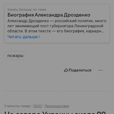
Узнать больше по теме
Биография Александра Дрозденко
Александр Дрозденко — российский политик, много
лет занимающий пост губернатора Ленинградской
области. В этом тексте — его биография, карьерный
путь, а также интересные факты о чиновнике и
Читать дальше
основная информация о его жизни и деятельности.
пожары
Поделиться
3 минуты назад
ТАСС
Происшествия