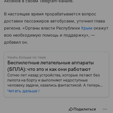
Аксенов в своем Telegram-канале.
В настоящее время прорабатывается вопрос
доставки пассажиров автобусами, уточнил глава
региона. «Органы власти Республики
Крым
окажут
всю необходимую помощь и поддержку», —
добавил он.
Узнать больше по теме
Беспилотные летательные аппараты
(БПЛА): что это и как они работают
Сотню лет назад устройства, которые летают без
пилота на борту и выполняют недоступные
человеку задачи, казались фантастикой. А теперь
они стали реальностью: собрали главное о
Читать дальше
беспилотных летательных аппаратах (БПЛА) и о
том, для чего они нужны.
Поделиться