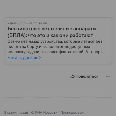
Узнать больше по теме
Беспилотные летательные аппараты
(БПЛА): что это и как они работают
Сотню лет назад устройства, которые летают без
пилота на борту и выполняют недоступные
человеку задачи, казались фантастикой. А теперь
они стали реальностью: собрали главное о
Читать дальше
беспилотных летательных аппаратах (БПЛА) и о
том, для чего они нужны.
Поделиться
8 минут назад
© РИА Новости
Происшествия