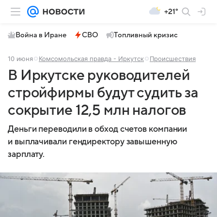
+21°
Война в Иране
СВО
Топливный кризис
10 июня
Комсомольская правда - Иркутск
Происшествия
В Иркутске руководителей
стройфирмы будут судить за
сокрытие 12,5 млн налогов
Деньги переводили в обход счетов компании
и выплачивали гендиректору завышенную
зарплату.