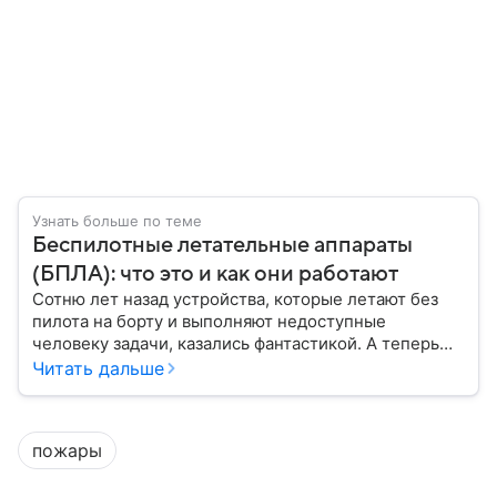
Узнать больше по теме
Беспилотные летательные аппараты
(БПЛА): что это и как они работают
Сотню лет назад устройства, которые летают без
пилота на борту и выполняют недоступные
человеку задачи, казались фантастикой. А теперь
они стали реальностью: собрали главное о
Читать дальше
беспилотных летательных аппаратах (БПЛА) и о
том, для чего они нужны.
пожары