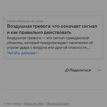
Узнать больше по теме
Воздушная тревога: что означает сигнал
и как правильно действовать
Воздушная тревога — это сигнал гражданской
обороны, который предупреждает население об
угрозе удара с воздуха или другой опасности,
требующей немедленного укрытия. В последние
Читать дальше
годы этот сигнал стал хорошо знаком жителям
многих российских регионов, однако далеко не все
знают, как правильно действовать после его
Поделиться
объявления. В материале рассказываем, что
означает воздушная тревога, как звучит сирена,
какие действия рекомендуют в МЧС и что делать
после отбоя.
1 час назад
Новости Mail
Происшествия