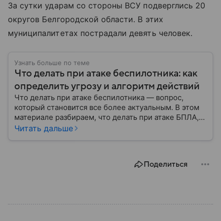
За сутки ударам со стороны ВСУ подверглись 20
округов Белгородской области. В этих
муниципалитетах пострадали девять человек.
Узнать больше по теме
Что делать при атаке беспилотника: как
определить угрозу и алгоритм действий
Что делать при атаке беспилотника — вопрос,
который становится все более актуальным. В этом
материале разбираем, что делать при атаке БПЛА,
как распознать угрозу, какие действия предпринять
Читать дальше
на улице и в помещении, а также что известно о
компенсации ущерба.
Поделиться