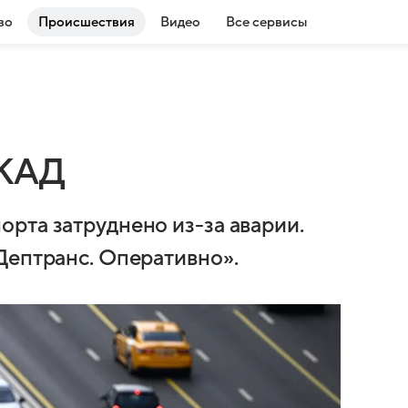
во
Происшествия
Видео
Все сервисы
МКАД
рта затруднено из-за аварии.
Дептранс. Оперативно».