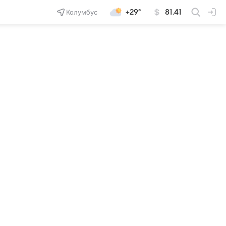
Колумбус
+29°
81.41