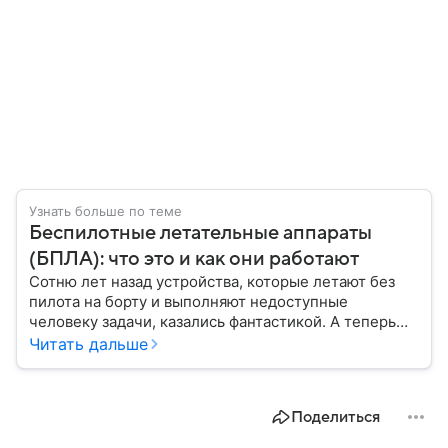
Узнать больше по теме
Беспилотные летательные аппараты
(БПЛА): что это и как они работают
Сотню лет назад устройства, которые летают без
пилота на борту и выполняют недоступные
человеку задачи, казались фантастикой. А теперь
они стали реальностью: собрали главное о
Читать дальше
беспилотных летательных аппаратах (БПЛА) и о
том, для чего они нужны.
Поделиться