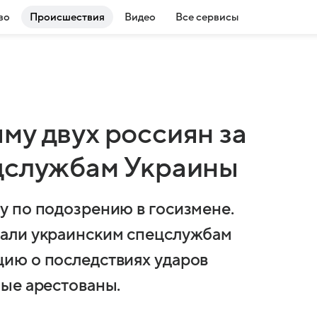
во
Происшествия
Видео
Все сервисы
му двух россиян за
цслужбам Украины
 по подозрению в госизмене.
али украинским спецслужбам
ию о последствиях ударов
ые арестованы.