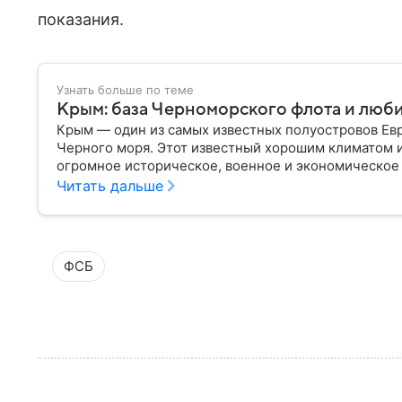
показания.
Узнать больше по теме
Крым: база Черноморского флота и люб
Крым — один из самых известных полуостровов Ев
Черного моря. Этот известный хорошим климатом 
огромное историческое, военное и экономическое
переходил от одного государства к другому, а его
Читать дальше
ключевой точкой по контролю Черного моря.
ФСБ