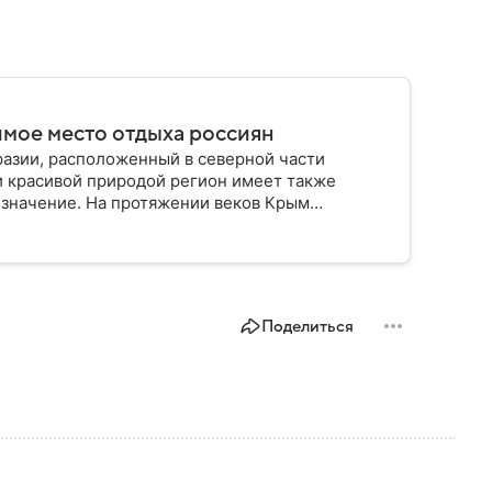
имое место отдыха россиян
разии, расположенный в северной части
и красивой природой регион имеет также
 значение. На протяжении веков Крым
 географическое положение сделало полуостров
Поделиться