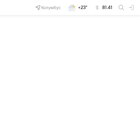
Колумбус
+23°
81.41