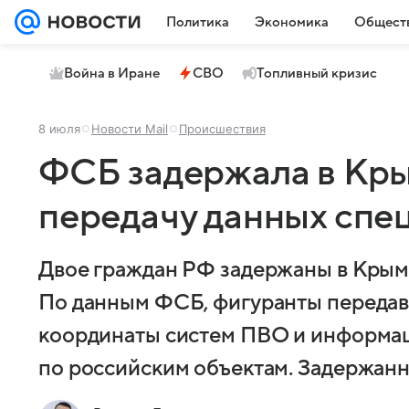
Политика
Экономика
Общест
Война в Иране
СВО
Топливный кризис
8 июля
Новости Mail
Происшествия
ФСБ задержала в Кры
передачу данных спе
Двое граждан РФ задержаны в Крыму
По данным ФСБ, фигуранты передав
координаты систем ПВО и информац
по российским объектам. Задержанн