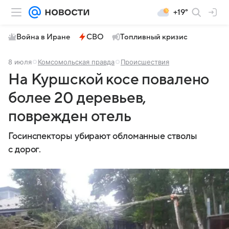
+19°
Война в Иране
СВО
Топливный кризис
8 июля
Комсомольская правда
Происшествия
На Куршской косе повалено
более 20 деревьев,
поврежден отель
Госинспекторы убирают обломанные стволы
с дорог.