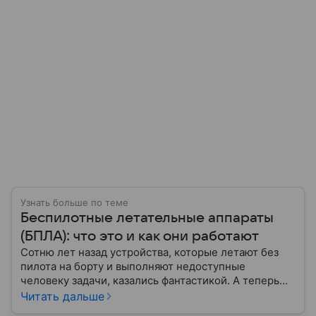
Узнать больше по теме
Беспилотные летательные аппараты
(БПЛА): что это и как они работают
Сотню лет назад устройства, которые летают без
пилота на борту и выполняют недоступные
человеку задачи, казались фантастикой. А теперь
они стали реальностью: собрали главное о
Читать дальше
беспилотных летательных аппаратах (БПЛА) и о