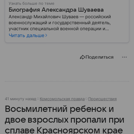
Узнать больше по теме
Биография Александра Шуваева
Александр Михайлович Шуваев — российский
военнослужащий и государственный деятель,
участник специальной военной операции и
программы «Время героев». В 2026 году его
Читать дальше
назначили временно исполняющим обязанности
губернатора Белгородской области: подробности
биографии военного и политика — в материале.
Поделиться
41 минуту назад
Комсомольская правда
Происшествия
Восьмилетний ребенок и
двое взрослых пропали при
сплаве Красноярском крае