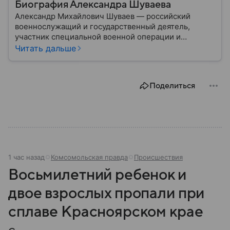
Биография Александра Шуваева
Александр Михайлович Шуваев — российский
военнослужащий и государственный деятель,
участник специальной военной операции и
программы «Время героев». В 2026 году его
Читать дальше
назначили временно исполняющим обязанности
губернатора Белгородской области: подробности
биографии военного и политика — в материале.
Поделиться
1 час назад
Комсомольская правда
Происшествия
Восьмилетний ребенок и
двое взрослых пропали при
сплаве Красноярском крае