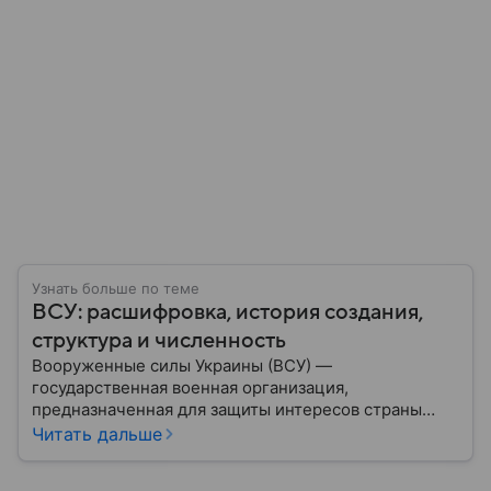
Узнать больше по теме
ВСУ: расшифровка, история создания,
структура и численность
Вооруженные силы Украины (ВСУ) —
государственная военная организация,
предназначенная для защиты интересов страны
военным путем. Была создана после
Читать дальше
провозглашения независимости Украины в 1991
году. В материале — главное по теме.