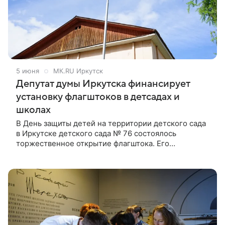
5 июня
МК.RU Иркутск
Депутат думы Иркутска финансирует
установку флагштоков в детсадах и
школах
В День защиты детей на территории детского сада
в Иркутске детского сада № 76 состоялось
торжественное открытие флагштока. Его
установили по инициативе депутата думы города
Иркутска Ивана Брилки в рамках реализации
проекта «Историческая память» партии «Единая
Россия».