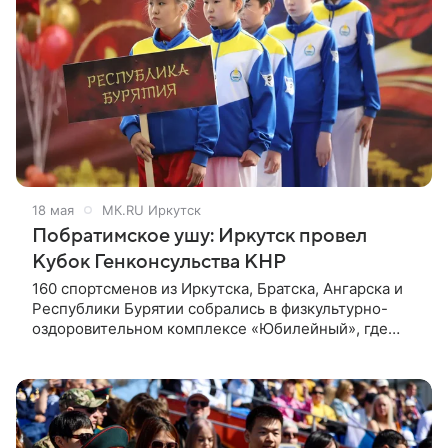
18 мая
МК.RU Иркутск
Побратимское ушу: Иркутск провел
Кубок Генконсульства КНР
160 спортсменов из Иркутска, Братска, Ангарска и
Республики Бурятии собрались в физкультурно-
оздоровительном комплексе «Юбилейный», где
открылся Кубок Генерального консульства КНР —
кубок городов-побратимов Иркутска и Шэньяна по
ушу. Соревнования посвящены победе во Второй
мировой войне.