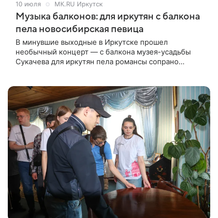
10 июля
МК.RU Иркутск
Музыка балконов: для иркутян с балкона
пела новосибирская певица
В минувшие выходные в Иркутске прошел
необычный концерт — с балкона музея-усадьбы
Сукачева для иркутян пела романсы сопрано
Новосибирского академического театра оперы и
балета Валерия Торунова.