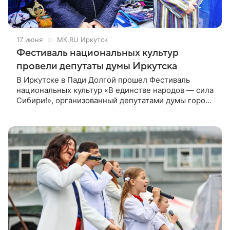
17 июня
МК.RU Иркутск
Фестиваль национальных культур
провели депутаты думы Иркутска
В Иркутске в Пади Долгой прошел Фестиваль
национальных культур «В единстве народов — сила
Сибири!», организованный депутатами думы города
Василием Донских, Иваном Гущиным и Евгением
Стекачевым совместно с заместителем мэра —
председателем комитета по управлению
Свердловским районом Антоном Медко.