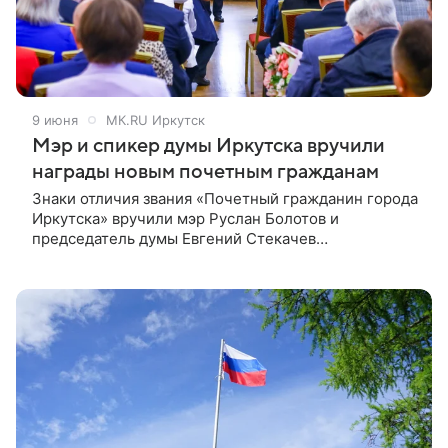
9 июня
МК.RU Иркутск
Мэр и спикер думы Иркутска вручили
награды новым почетным гражданам
Знаки отличия звания «Почетный гражданин города
Иркутска» вручили мэр Руслан Болотов и
председатель думы Евгений Стекачев
полномочному представителю президента в
Конституционном суде РФ, экс-губернатору
региона Дмитрию Мезенцеву и директору, главному
режиссеру Иркутского театра народной драмы,
заслуженному артисту РФ и заслуженному деятелю
искусств РФ, бывшему депутату Иркутской думы
Михаилу Корневу.