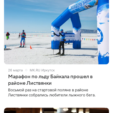
в честь погибших сотрудников и военнослужащих
ведомства состоялась зрелищная часть программы.
Дети продемонстрировали, чему они научились.
26 марта
МК.RU Иркутск
Марафон по льду Байкала прошел в
районе Листвянки
Восьмой раз на стартовой поляне в районе
Листвянки собрались любители лыжного бега.