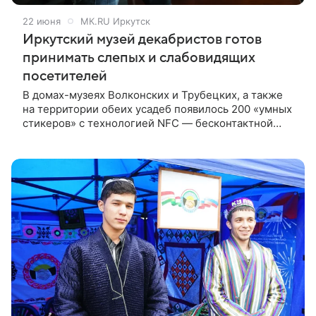
22 июня
МК.RU Иркутск
Иркутский музей декабристов готов
принимать слепых и слабовидящих
посетителей
В домах-музеях Волконских и Трубецких, а также
на территории обеих усадеб появилось 200 «умных
стикеров» с технологией NFC — бесконтактной
связи, работающей на расстоянии до 10 см.