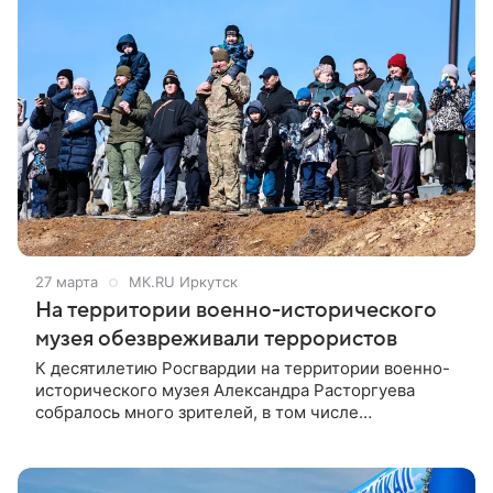
27 марта
МК.RU Иркутск
На территории военно-исторического
музея обезвреживали террористов
К десятилетию Росгвардии на территории военно-
исторического музея Александра Расторгуева
собралось много зрителей, в том числе
воспитанники Иркутского суворовского училища,
кадеты, воспитанники патриотических клубов.
После торжественного митинга и минуты молчания