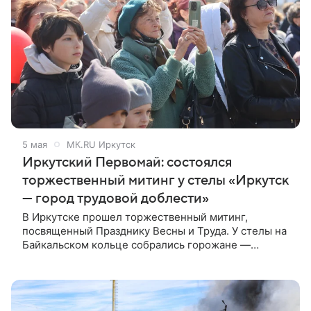
5 мая
МК.RU Иркутск
Иркутский Первомай: состоялся
торжественный митинг у стелы «Иркутск
— город трудовой доблести»
В Иркутске прошел торжественный митинг,
посвященный Празднику Весны и Труда. У стелы на
Байкальском кольце собрались горожане —
почетные граждане, ветераны, студенты,
школьники.