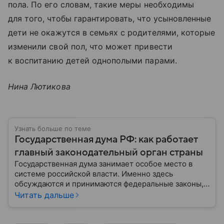
пола. По его словам, такие меры необходимы
для того, чтобы гарантировать, что усыновленные
дети не окажутся в семьях с родителями, которые
изменили свой пол, что может привести
к воспитанию детей однополыми парами.
Нина Лютикова
Узнать больше по теме
Государственная дума РФ: как работает
главный законодательный орган страны
Государственная дума занимает особое место в
системе российской власти. Именно здесь
обсуждаются и принимаются федеральные законы,
определяющие развитие государства, экономики и
Читать дальше
социальной сферы. Через нижнюю палату
парламента проходят важнейшие решения,
затрагивающие жизнь миллионов граждан.