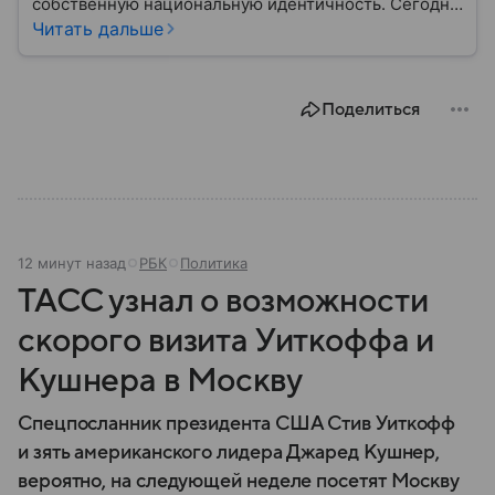
собственную национальную идентичность. Сегодня
страна играет заметную роль в политике ЕС, а ее
Читать дальше
премьер открыто поддерживает США и Дональда
Трампа. Собрали самое важное по теме.
Поделиться
12 минут назад
РБК
Политика
ТАСС узнал о возможности
скорого визита Уиткоффа и
Кушнера в Москву
Спецпосланник президента США Стив Уиткофф
и зять американского лидера Джаред Кушнер,
вероятно, на следующей неделе посетят Москву