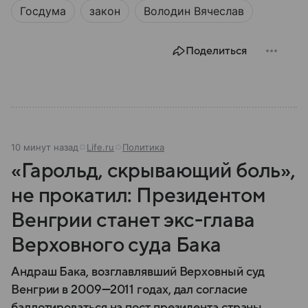
Госдума
закон
Володин Вячеслав
Разбираемся, как устроена Госдума, какие
полномочия она имеет и как формируется ее
состав.
Поделиться
10 минут назад
Life.ru
Политика
«Гарольд, скрывающий боль»,
не прокатил: Президентом
Венгрии станет экс-глава
Верховного суда Бака
Андраш Бака, возглавлявший Верховный суд
Венгрии в 2009—2011 годах, дал согласие
баллотироваться на пост президента страны