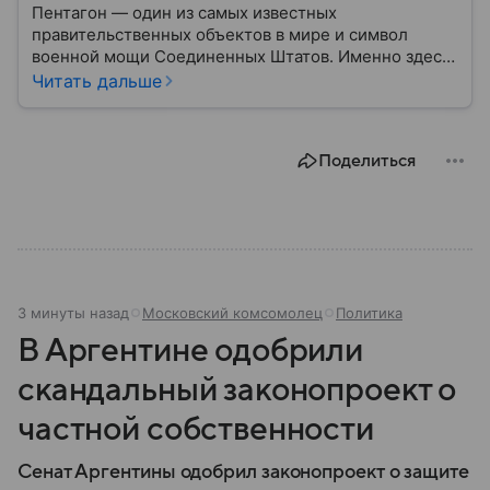
Пентагон — один из самых известных
правительственных объектов в мире и символ
военной мощи Соединенных Штатов. Именно здесь
располагается штаб-квартира Министерства
Читать дальше
обороны США, где принимаются ключевые решения
по вопросам национальной безопасности,
оборонной политики и военных операций.
Поделиться
3 минуты назад
Московский комсомолец
Политика
В Аргентине одобрили
скандальный законопроект о
частной собственности
Сенат Аргентины одобрил законопроект о защите