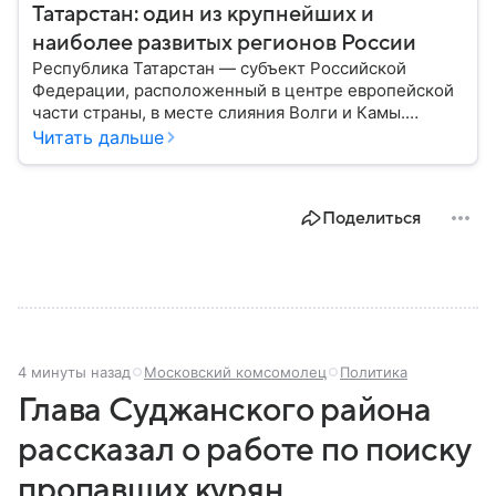
Татарстан: один из крупнейших и
наиболее развитых регионов России
Республика Татарстан — субъект Российской
Федерации, расположенный в центре европейской
части страны, в месте слияния Волги и Камы.
Регион считается одним из ведущих
Читать дальше
экономических, научных и культурных центров
России; также он известен развитой
промышленностью, богатым историческим
Поделиться
наследием, многонациональным населением и
столицей — Казанью. Собрали все самое главное.
4 минуты назад
Московский комсомолец
Политика
Глава Суджанского района
рассказал о работе по поиску
пропавших курян