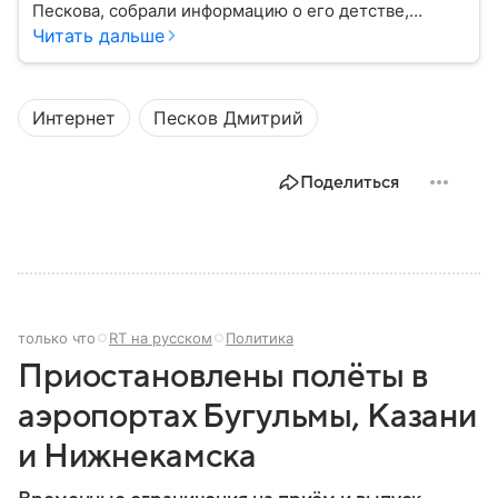
Пескова, собрали информацию о его детстве,
карьере, личной жизни, наградах и политических
Читать дальше
взглядах.
Интернет
Песков Дмитрий
Поделиться
только что
RT на русском
Политика
Приостановлены полёты в
аэропортах Бугульмы, Казани
и Нижнекамска