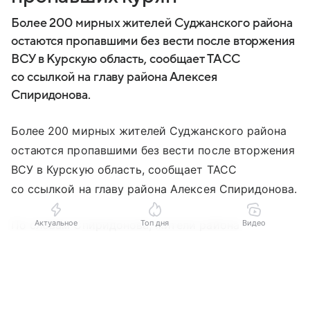
Более 200 мирных жителей Суджанского района
остаются пропавшими без вести после вторжения
ВСУ в Курскую область, сообщает ТАСС
со ссылкой на главу района Алексея
Спиридонова.
Более 200 мирных жителей Суджанского района
остаются пропавшими без вести после вторжения
ВСУ в Курскую область, сообщает ТАСС
со ссылкой на главу района Алексея Спиридонова.
По словам Спиридонова, жители района
Актуальное
Топ дня
Видео
оказались в зоне оккупации после атаки
Выберите комментарий
Выберите комментарий
Выберите комментарий
украинских сил 6 августа 2024 года. Часть людей
не пережила этот период, однако точное число
Информация полезная и актуальная
Информация полезная и актуальная
Информация полезная и актуальная
пострадавших пока не установлено.