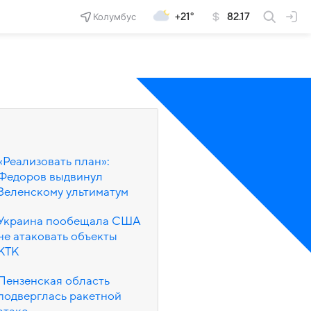
Колумбус
+21°
82.17
«Реализовать план»:
Федоров выдвинул
Зеленскому ультиматум
Украина пообещала США
не атаковать объекты
КТК
Пензенская область
подверглась ракетной