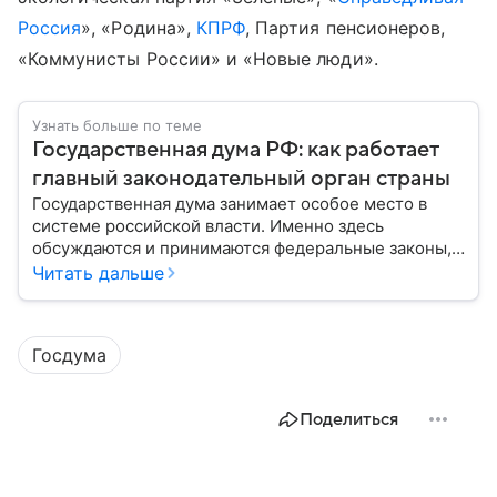
Россия
», «Родина»,
КПРФ
, Партия пенсионеров,
«Коммунисты России» и «Новые люди».
Узнать больше по теме
Государственная дума РФ: как работает
главный законодательный орган страны
Государственная дума занимает особое место в
системе российской власти. Именно здесь
обсуждаются и принимаются федеральные законы,
определяющие развитие государства, экономики и
Читать дальше
социальной сферы. Через нижнюю палату
парламента проходят важнейшие решения,
затрагивающие жизнь миллионов граждан.
Госдума
Разбираемся, как устроена Госдума, какие
полномочия она имеет и как формируется ее
состав.
Поделиться