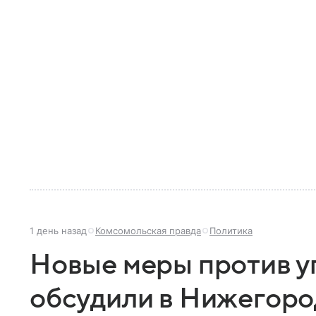
1 день назад
Комсомольская правда
Политика
Новые меры против у
обсудили в Нижегоро