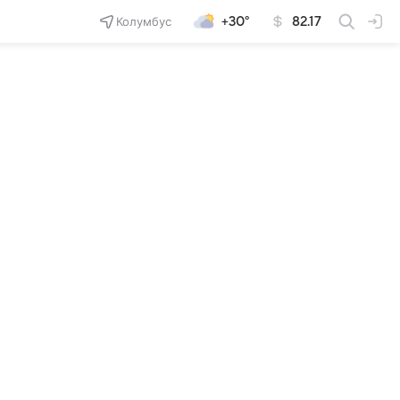
Колумбус
+30°
82.17