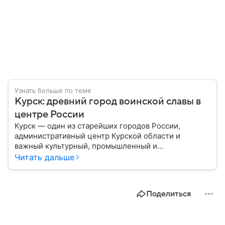
Узнать больше по теме
Курск: древний город воинской славы в
центре России
Курск — один из старейших городов России,
административный центр Курской области и
важный культурный, промышленный и
транспортный узел Центральной России. Город
Читать дальше
широко известен благодаря событиям Великой
Отечественной войны и Курской битве, ставшей
одним из ключевых сражений в мировой истории.
Поделиться
Собрали главное о нем.