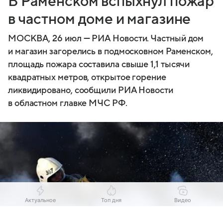
В Раменском вспыхнул пожар
в частном доме и магазине
МОСКВА, 26 июл — РИА Новости. Частный дом
и магазин загорелись в подмосковном Раменском,
площадь пожара составила свыше 1,1 тысячи
квадратных метров, открытое горение
ликвидировано, сообщили РИА Новости
в областном главке МЧС РФ.
Актуальное
Топ дня
Видео
Выберите комментарий
Выберите комментарий
Выберите комментарий