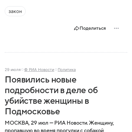
парламента проходят важнейшие решения,
затрагивающие жизнь миллионов граждан.
закон
Разбираемся, как устроена Госдума, какие
полномочия она имеет и как формируется ее
состав.
Поделиться
29 июля
© РИА Новости
Политика
Появились новые
подробности в деле об
убийстве женщины в
Подмосковье
МОСКВА, 29 июл — РИА Новости. Женщину,
пропавшую во время прогулки с собакой