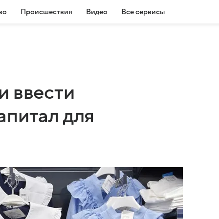
во
Происшествия
Видео
Все сервисы
и ввести
апитал для