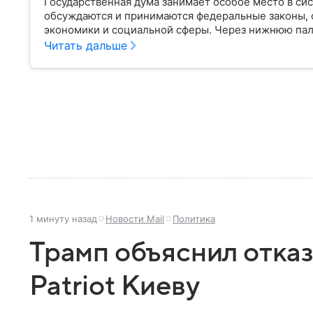
Государственная дума занимает особое место в си
обсуждаются и принимаются федеральные законы, 
экономики и социальной сферы. Через нижнюю пал
затрагивающие жизнь миллионов граждан. Разбирае
Читать дальше
она имеет и как формируется ее состав.
1 минуту назад
Новости Mail
Политика
Трамп объяснил отказ
Patriot Киеву