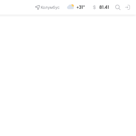
Колумбус
+31°
81.41