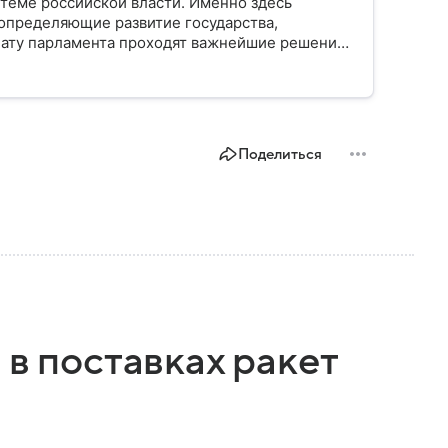
стеме российской власти. Именно здесь
определяющие развитие государства,
ату парламента проходят важнейшие решения,
мся, как устроена Госдума, какие полномочия
Поделиться
 в поставках ракет