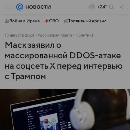
+24°
Война в Иране
СВО
Топливный кризис
13 августа 2024
Российская газета
Политика
Маск заявил о
массированной DDOS-атаке
на соцсеть Х перед интервью
с Трампом