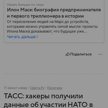
Узнать больше по теме
Илон Маск: биография предпринимателя
и первого триллионера в истории
От переселения людей на Марс до устройств,
которыми можно управлять силой мысли: проекты
Илона Маска доказывают, что будущее уже
наступило. Собрали главное из биографии
Читать дальше
известного изобретателя и одного из богатейших
людей мира.
Поделиться
11 минут назад
Газета.Ру
Политика
ТАСС: хакеры получили
данные об участии НАТО в