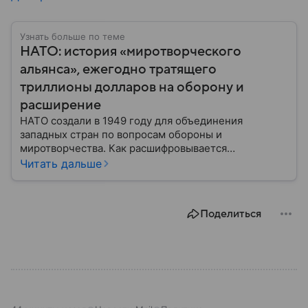
Узнать больше по теме
НАТО: история «миротворческого
альянса», ежегодно тратящего
триллионы долларов на оборону и
расширение
НАТО создали в 1949 году для объединения
западных стран по вопросам обороны и
миротворчества. Как расшифровывается
аббревиатура, для чего задумывали группировку и к
Читать дальше
каким последствиям привела деятельность альянса
— читайте в материале.
Поделиться