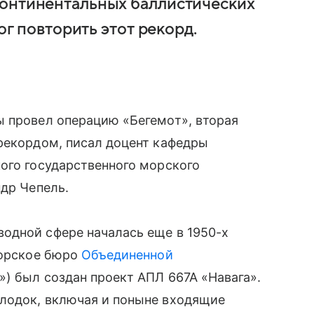
континентальных баллистических
ог повторить этот рекорд.
ы провел операцию «Бегемот», вторая
рекордом, писал доцент кафедры
ого государственного морского
ндр Чепель.
водной сфере началась еще в 1950-х
торское бюро
Объединенной
») был создан проект АПЛ 667А «Навага».
лодок, включая и поныне входящие