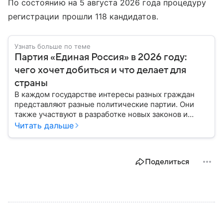
По состоянию на 5 августа 2026 года процедуру
регистрации прошли 118 кандидатов.
Узнать больше по теме
Партия «Единая Россия» в 2026 году:
чего хочет добиться и что делает для
страны
В каждом государстве интересы разных граждан
представляют разные политические партии. Они
также участвуют в разработке новых законов и
помогают управлять страной. Некоторые из них
Читать дальше
играют совсем небольшую роль на политической
арене, другие годами набирают большинство в
парламенте и в органах местного самоуправления.
Поделиться
Вспоминаем, как партия «Единая Россия» стала
такой, какой ее знают в 2026 году.