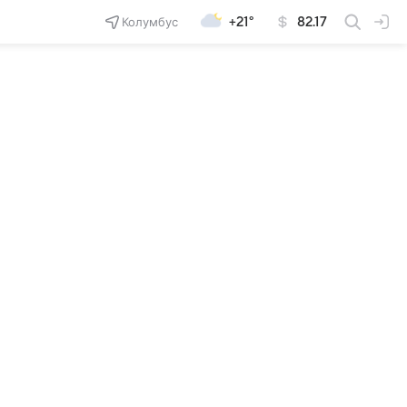
Колумбус
+21°
82.17