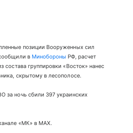
епленные позиции Вооруженных сил
 сообщили в
Минобороны
РФ, расчет
из состава группировки «Восток» нанес
ника, скрытому в лесополосе.
О за ночь сбили 397 украинских
канале «МК» в MAX.