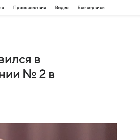
во
Происшествия
Видео
Все сервисы
вился в
нии № 2 в