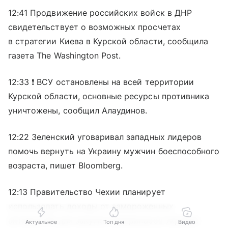
12:41 Продвижение российских войск в ДНР
свидетельствует о возможных просчетах
в стратегии Киева в Курской области, сообщила
газета The Washington Post.
12:33 ❗️ ВСУ остановлены на всей территории
Курской области, основные ресурсы противника
уничтожены, сообщил Алаудинов.
12:22 Зеленский уговаривал западных лидеров
помочь вернуть на Украину мужчин боеспособного
возраста, пишет Bloomberg.
12:13 Правительство Чехии планирует
использовать доходы от замороженных
активов РФ для закупки боеприпасов Украине
Актуальное
Топ дня
Видео