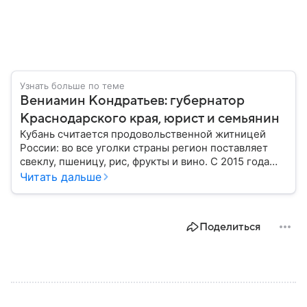
Узнать больше по теме
Вениамин Кондратьев: губернатор
Краснодарского края, юрист и семьянин
Кубань считается продовольственной житницей
России: во все уголки страны регион поставляет
свеклу, пшеницу, рис, фрукты и вино. С 2015 года
субъект федерации возглавляет Вениамин
Читать дальше
Кондратьев. За десять лет под его руководством
Краснодарский край добился немалых успехов:
собрали главное из биографии политика.
Поделиться