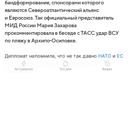
бандформрование, спонсорами которого
являются Североатлантический альянс
и Евросоюз. Так официальный представитель
МИД России Мария Захарова
прокомментировала в беседе с ТАСС удар ВСУ
по пляжу в Архипо-Осиповке.
Дипломат напомнила, что не так давно
НАТО
и
ЕС
декларировали нулевую толерантность
Актуальное
Топ дня
Видео
терроризму.
Выберите комментарий
Выберите комментарий
Выберите комментарий
«Сейчас они сами стали частью международной
террористической деятельности», — подчеркнула
Информация полезная и актуальная
Информация полезная и актуальная
Информация полезная и актуальная
Захарова.
Заголовок вводит в заблуждение
Заголовок вводит в заблуждение
Заголовок вводит в заблуждение
Натовские страны стали спонсорами
Материал содержит неполные данные
Материал содержит неполные данные
Материал содержит неполные данные
террористического бандформрования,