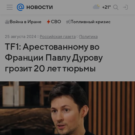
+21°
Война в Иране
СВО
Топливный кризис
25 августа 2024
Российская газета
Политика
TF1: Арестованному во
Франции Павлу Дурову
грозит 20 лет тюрьмы