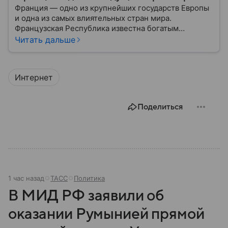
Франция — одно из крупнейших государств Европы
и одна из самых влиятельных стран мира.
Французская Республика известна богатым
культурным наследием, развитой экономикой,
Читать дальше
сильной дипломатией и значительным вкладом в
развитие науки, искусства и философии. Собрали
главное о ней.
Интернет
Поделиться
1 час назад
ТАСС
Политика
В МИД РФ заявили об
оказании Румынией прямой