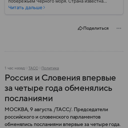
побережьем Черного моря. Страна известна
богатой историей, живописными Карпатскими
Читать дальше
горами, средневековыми замками и культурным
наследием, связанным с легендой о графе Дракуле.
В материале рассказываем об этом государстве.
Поделиться
1 час назад
ТАСС
Политика
Россия и Словения впервые
за четыре года обменялись
посланиями
МОСКВА, 9 августа. /ТАСС/. Председатели
российского и словенского парламентов
обменялись посланиями впервые за четыре года.