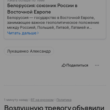
Узнать больше по теме
Белоруссия: союзник России в
Восточной Европе
Белоруссия — государство в Восточной Европе,
занимающее важное геополитическое положение
между Россией, Польшей, Литвой, Латвией и
Украиной. Несмотря на свою небольшую
Читать дальше
территорию, страна играет значительную роль в
международной политике и экономике региона. В
этом материале разбираем главное о союзной РФ
Лукашенко Александр
республике.
Поделиться
1 минуту назад
RT на русском
Политика
Воздушную тревогу объявили