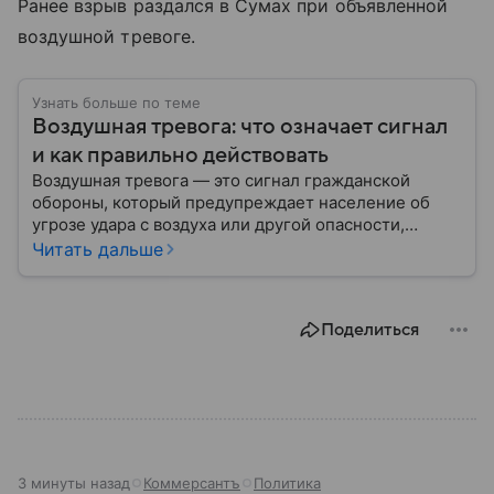
Ранее взрыв раздался в Сумах при объявленной
воздушной тревоге.
Узнать больше по теме
Воздушная тревога: что означает сигнал
и как правильно действовать
Воздушная тревога — это сигнал гражданской
обороны, который предупреждает население об
угрозе удара с воздуха или другой опасности,
требующей немедленного укрытия. В последние
Читать дальше
годы этот сигнал стал хорошо знаком жителям
многих российских регионов, однако далеко не все
знают, как правильно действовать после его
Поделиться
объявления. В материале рассказываем, что
означает воздушная тревога, как звучит сирена,
какие действия рекомендуют в МЧС и что делать
после отбоя.
3 минуты назад
Коммерсантъ
Политика