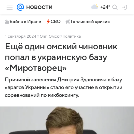
+24°
Война в Иране
СВО
Топливный кризис
1 сентября 2024
Om1 Омск
Политика
Ещё один омский чиновник
попал в украинскую базу
«Миротворец»
Причиной занесения Дмитрия Здановича в базу
«врагов Украины» стало его участие в открытии
соревнований по кикбоксингу.