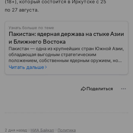
(18+), который состоится в Иркутске с 25
по 27 августа.
Узнать больше по теме
Пакистан: ядерная держава на стыке Азии
и Ближнего Востока
Пакистан — одна из крупнейших стран Южной Азии,
обладающая выгодным стратегическим
положением, собственным ядерным оружием, но
сложной внутренней и внешнеполитической
Читать дальше
повесткой. Государство играет важную роль в
региональной безопасности и соперничает с
ближайшим соседом — Индией.
Поделиться
2 дня назад
НИА Байкал
Политика