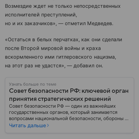
Возмездие ждет не только непосредственных
исполнителей преступлений,
но и их заказчиков», — отметил Медведев.
«Остаться в белых перчатках, как они сделали
после Второй мировой войны и краха
вскормленного ими гитлеровского нацизма,
на этот раз не удастся», — добавил он.
Узнать больше по теме
Совет безопасности РФ: ключевой орган
принятия стратегических решений
Совет безопасности РФ — один из важнейших
государственных органов, который занимается
вопросами национальной безопасности, обороны и
стратегического планирования. В этом материале
Читать дальше
— подробная информация о том, как появился
Совбез РФ, кто в него входит, какие задачи он