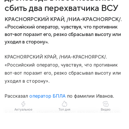
сбить два перехватчика ВСУ
КРАСНОЯРСКИЙ КРАЙ, /НИА-КРАСНОЯРСК/.
«Российский оператор, чувствуя, что противник
вот-вот поразит его, резко сбрасывал высоту или
уходил в сторону».
КРАСНОЯРСКИЙ КРАЙ, /НИА-КРАСНОЯРСК/.
«Российский оператор, чувствуя, что противник
вот-вот поразит его, резко сбрасывал высоту или
уходил в сторону».
Рассказал
оператор БПЛА
по фамилии Иванов.
Актуальное
Топ дня
Видео
В итоге один украинский дрон врезался в другой.
Оба взорвались на куски.
Выберите комментарий
Выберите комментарий
Выберите комментарий