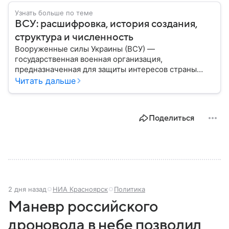
Узнать больше по теме
ВСУ: расшифровка, история создания,
структура и численность
Вооруженные силы Украины (ВСУ) —
государственная военная организация,
предназначенная для защиты интересов страны
военным путем. Была создана после
Читать дальше
провозглашения независимости Украины в 1991
году. В материале — главное по теме.
Поделиться
2 дня назад
НИА Красноярск
Политика
Маневр российского
дроновода в небе позволил