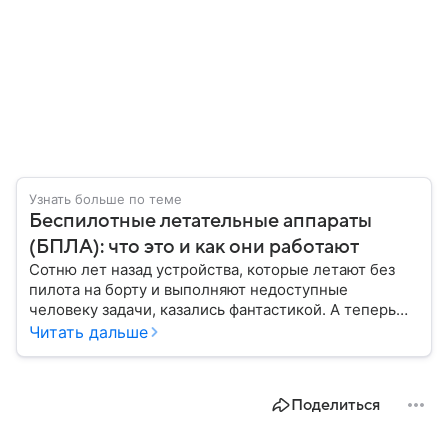
Узнать больше по теме
Беспилотные летательные аппараты
(БПЛА): что это и как они работают
Сотню лет назад устройства, которые летают без
пилота на борту и выполняют недоступные
человеку задачи, казались фантастикой. А теперь
они стали реальностью: собрали главное о
Читать дальше
беспилотных летательных аппаратах (БПЛА) и о
том, для чего они нужны.
Поделиться