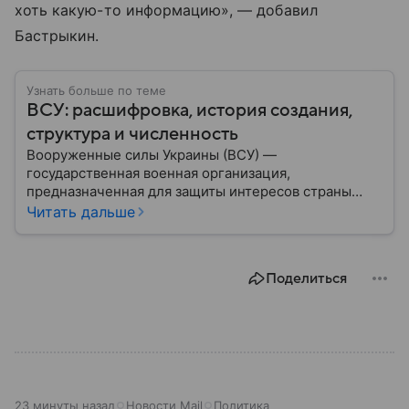
хоть какую-то информацию», — добавил
Бастрыкин.
Узнать больше по теме
ВСУ: расшифровка, история создания,
структура и численность
Вооруженные силы Украины (ВСУ) —
государственная военная организация,
предназначенная для защиты интересов страны
военным путем. Была создана после
Читать дальше
провозглашения независимости Украины в 1991
году. В материале — главное по теме.
Поделиться
23 минуты назад
Новости Mail
Политика