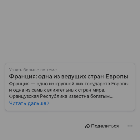
Узнать больше по теме
Франция: одна из ведущих стран Европы
Франция — одно из крупнейших государств Европы
и одна из самых влиятельных стран мира.
Французская Республика известна богатым
культурным наследием, развитой экономикой,
Читать дальше
сильной дипломатией и значительным вкладом в
развитие науки, искусства и философии. Собрали
главное о ней.
Поделиться