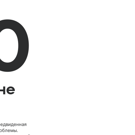
0
не
редвиденная
роблемы.