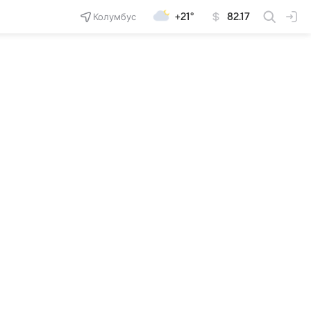
Колумбус
+21°
82.17