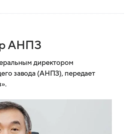
ор АНПЗ
неральным директором
го завода (АНПЗ), передает
».