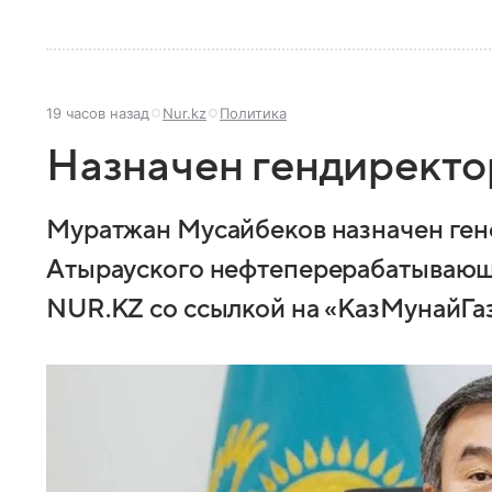
19 часов назад
Nur.kz
Политика
Назначен гендирект
Муратжан Мусайбеков назначен ге
Атырауского нефтеперерабатывающе
NUR.KZ со ссылкой на «КазМунайГаз