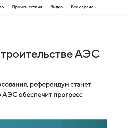
во
Происшествия
Видео
Все сервисы
 строительстве АЭС
осования, референдум станет
о АЭС обеспечит прогресс